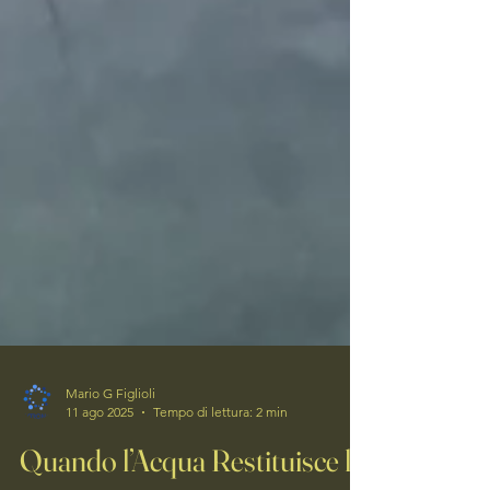
Mario G Figlioli
11 ago 2025
Tempo di lettura: 2 min