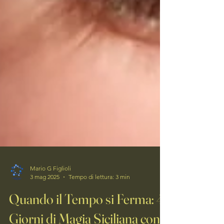
Mario G Figlioli