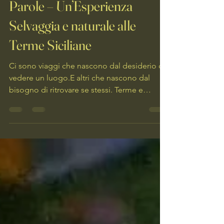
Quando l’Acqua Restituisce le
Parole – Un’Esperienza
Selvaggia e naturale alle
Terme Siciliane
Ci sono viaggi che nascono dal desiderio di
vedere un luogo.E altri che nascono dal
bisogno di ritrovare se stessi. Terme e
natura...