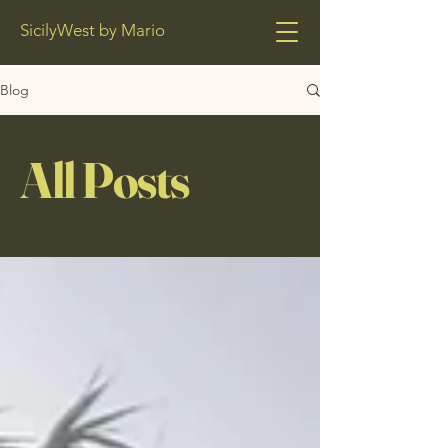
SicilyWest by Mario
Blog
All Posts