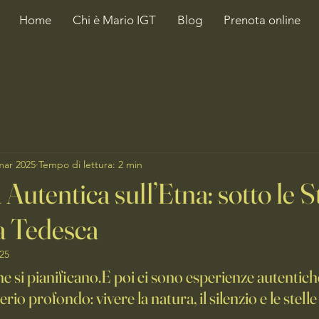
Home
Chi è Mario IGT
Blog
Prenota online
mar 2025
Tempo di lettura: 2 min
Autentica sull’Etna: sotto le S
a Tedesca
025
e si pianificano.E poi ci sono 
esperienze autentich
rio profondo: vivere la natura, il silenzio e le stell