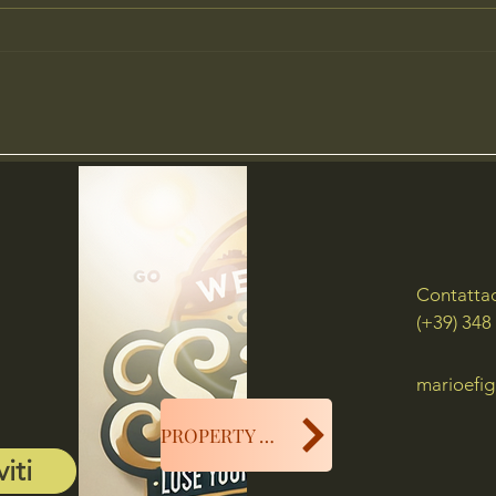
Quando il Tempo si Ferma: 4
Un Vi
Giorni di Magia Siciliana con
Sicili
SicilyWest by Mario
firma
Contatta
(+39) 348
marioefig
PROPERTY MANAGER
viti