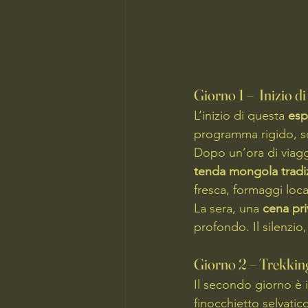
Giorno 1 –  Inizio di
L’inizio di questa 
esp
programma rigido, sol
Dopo un’ora di viagg
tenda mongola tradi
fresca, formaggi local
La sera, una 
cena pri
profondo. Il silenzio
Giorno 2 – Trekking 
Il secondo giorno è i
finocchietto selvatic