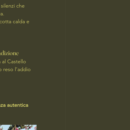
 silenzi che 
a.
icotta calda e 
adizione
 al Castello 
 reso l’addio 
za autentica 