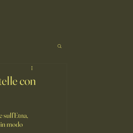
telle con
e sull’Etna
, 
e in modo 