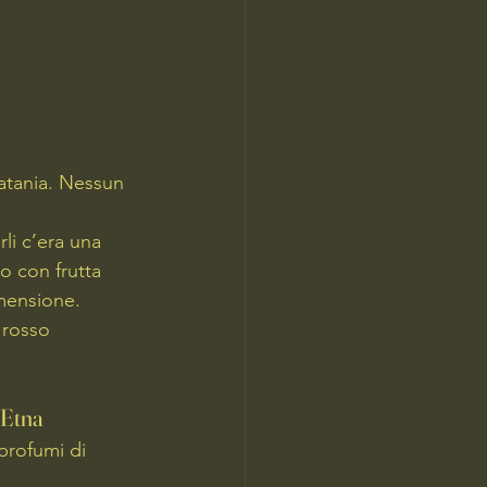
atania. Nessun 
li c’era una 
o con frutta 
imensione.
 rosso 
’Etna
profumi di 