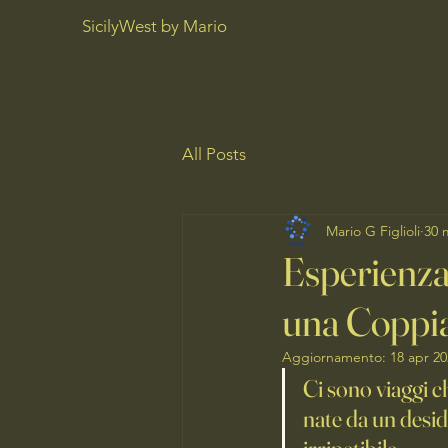
SicilyWest by Mario
All Posts
Mario G Figlioli
30 
Esperienza 
una Coppi
Aggiornamento:
18 apr 2
Ci sono viaggi ch
nate da un deside