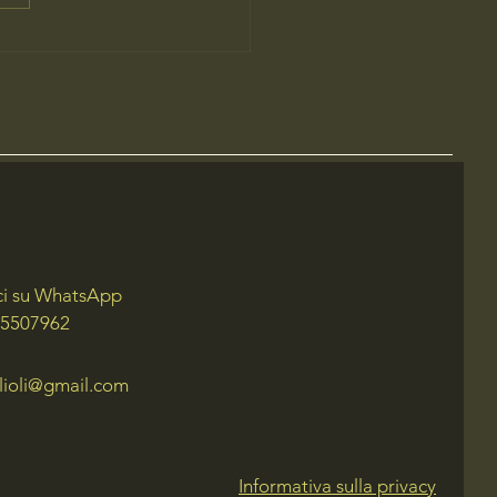
aggio tra Miti e Natura in
a - Un'Esperienza Esclusiva
ta Mario IGT
ci su WhatsApp
 5507962
lioli@gmail.com
Informativa sulla privacy