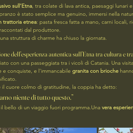
usivo sull’Etna
, tra colate di lava antica, paesaggi lunari e
l pranzo è stato semplice ma genuino, immersi nella natur
n trattoria etnea
: pasta fresca fatta a mano, carni locali, r
raccontati dal produttore.
 una struttura di charme ha chiuso la giornata.
ne dell’esperienza autentica sull’Etna tra cultura e tr
iato con una passeggiata tra i vicoli di Catania. Una visita
e e conquiste, e l’immancabile 
granita con brioche
 hanno
ificato.
e il cuore colmo di gratitudine, la coppia ha detto:
amo niente di tutto questo.”
il bello di un viaggio fuori programma.Una 
vera esperien