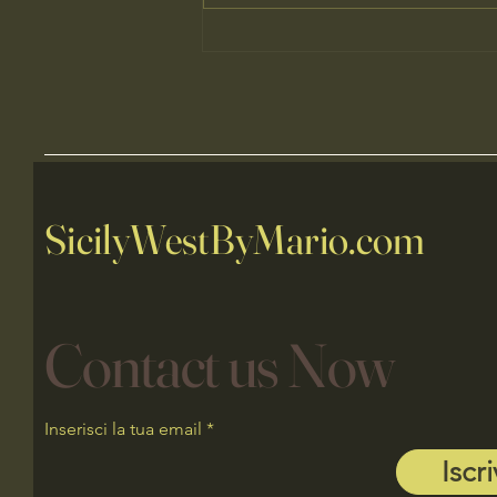
Quando l’Acqua Restituisce le
Parole – Un’Esperienza Selvaggia
e naturale alle Terme Siciliane
SicilyWestByMario.com
Contact us Now
Inserisci la tua email
Iscri