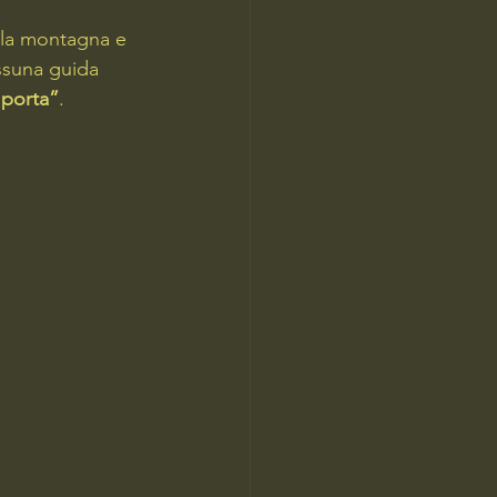
lla montagna e 
ssuna guida 
 porta”
.