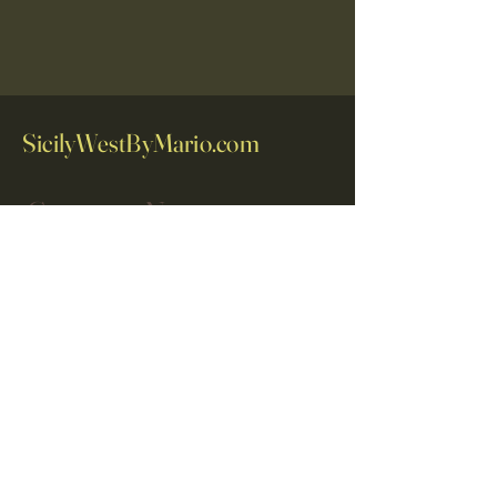
SicilyWestByMario.com
Contact us Now
Inserisci la tua email
Iscriviti
Yes, Subscribe me to newsletter