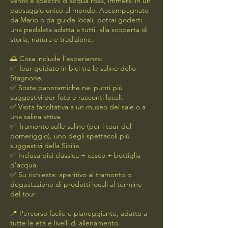
vento e specchi d’acqua rosa, immersi in un
paesaggio unico al mondo. Accompagnato
da Mario o da guide locali, potrai goderti
una pedalata adatta a tutti, alla scoperta di
storia, natura e tradizione.
🌅 Cosa include l’esperienza:
✅ Tour guidato in bici tra le saline dello
Stagnone.
✅ Soste panoramiche nei punti più
suggestivi per foto e racconti locali.
✅ Visita facoltativa a un museo del sale o a
una salina attiva.
✅ Tramonto sulle saline (per i tour del
pomeriggio), uno degli spettacoli più
suggestivi della Sicilia.
✅ Inclusa bici classica + casco + bottiglia
d'acqua.
✅ Su richiesta: aperitivo al tramonto o
degustazione di prodotti locali al termine
del tour.
📍 Percorso facile e pianeggiante, adatto a
tutte le età e livelli di allenamento.