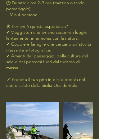
🕒 Durata: circa 2–3 ore (mattina o tardo
pomeriggio)
– Min.4 persone
🎯 Per chi è questa esperienza?
✔ Viaggiatori che amano scoprire i luoghi
lentamente, in armonia con la natura.
✔ Coppie e famiglie che cercano un’attività
rilassante e fotografica.
✔ Amanti del paesaggio, della cultura del
sale e dei percorsi fuori dal turismo di
massa.
📌 Prenota il tuo giro in bici e pedala nel