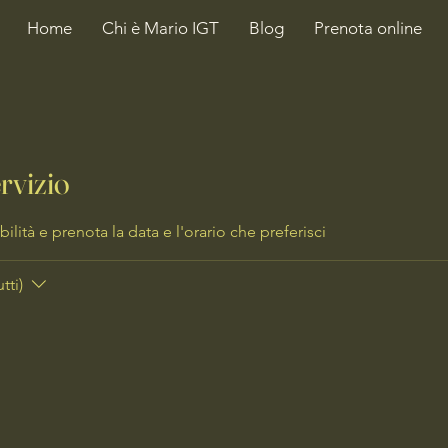
Home
Chi è Mario IGT
Blog
Prenota online
rvizio
ilità e prenota la data e l'orario che preferisci
tti)