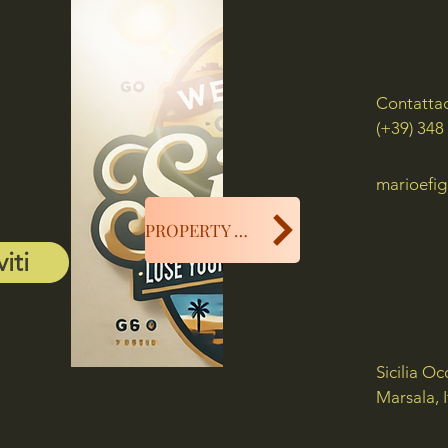
Contatta
(+39) 348
marioefig
PROPERTY MANAGER
viti
Sicilia Oc
Marsala, I